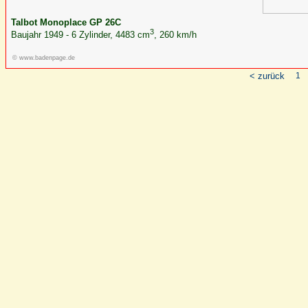
Talbot Monoplace GP 26C
3
Baujahr 1949 - 6 Zylinder, 4483 cm
, 260 km/h
© www.badenpage.de
< zurück
1