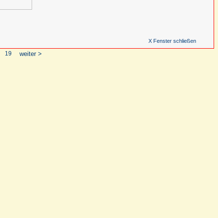
X Fenster schließen
19
weiter >