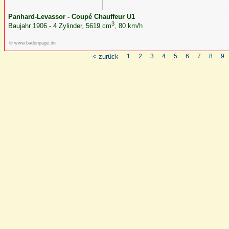
Panhard-Levassor - Coupé Chauffeur U1
3
Baujahr 1906 - 4 Zylinder, 5619 cm
, 80 km/h
© www.badenpage.de
< zurück
1
2
3
4
5
6
7
8
9